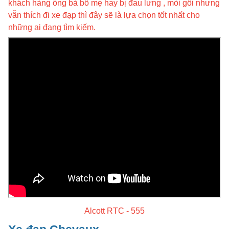
khách hàng ông bà bố mẹ hay bị đau lưng , mỏi gối nhưng
vẫn thích đi xe đạp thì đây sẽ là lựa chọn tốt nhất cho
những ai đang tìm kiếm.
Alcott RTC - 555