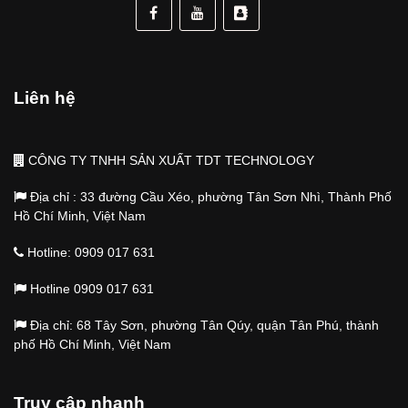
lĩnh vực xe cộ thuộc sở hữu của TDT
TECHNOLOGY PRODUCTION CO.,LTD và đã
được đăng ký tại cục sở hữu trí tuệ Việt Nam.
Liên hệ
CÔNG TY TNHH SẢN XUẤT TDT TECHNOLOGY
Địa chỉ : 33 đường Cầu Xéo, phường Tân Sơn Nhì, Thành Phố
Hồ Chí Minh, Việt Nam