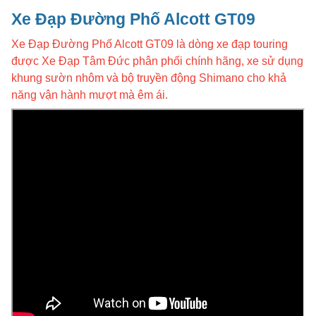
Xe Đạp Đường Phố Alcott GT09
Xe Đạp Đường Phố Alcott GT09 là dòng xe đạp touring
được Xe Đạp Tâm Đức phân phối chính hãng, xe sử dụng
khung sườn nhôm và bộ truyền động Shimano cho khả
năng vận hành mượt mà êm ái.