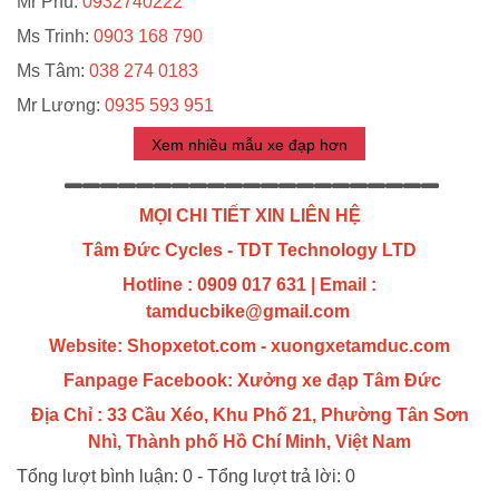
Mr Phú:
0932740222
Ms Trinh:
0903 168 790
Ms Tâm:
038 274 0183
Mr Lương:
0935 593 951
Xem nhiều mẫu xe đạp hơn
MỌI CHI TIẾT XIN LIÊN HỆ
Tâm Đức Cycles - TDT Technology LTD
Hotline : 0909 017 631 |
Email :
tamducbike@gmail.com
Website: Shopxetot.com - xuongxetamduc.com
Fanpage Facebook: Xưởng xe đạp Tâm Đức
Địa Chỉ : 33 Cầu Xéo, Khu Phố 21, Phường Tân Sơn
Nhì, Thành phố Hồ Chí Minh, Việt Nam
Tổng lượt bình luận:
0
- Tổng lượt trả lời:
0