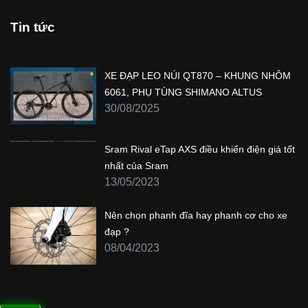
Chính sách Bảo hành
Chính sách Kiểm Hàng
Chính sách Vận Chuyển & Giao Nhận
Chính Sách Đổi/Trả
Chính sách Bảo Mật Thông Tin
Tin tức
XE ĐẠP LEO NÚI QT870 – KHUNG NHÔM
6061, PHỤ TÙNG SHIMANO ALTUS
30/08/2025
Sram Rival eTap AXS điều khiển điện giá tốt
nhất của Sram