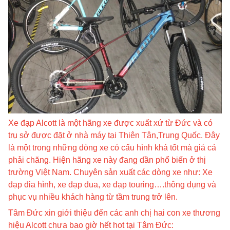
Xe đạp Alcott là một hãng xe được xuất xứ từ Đức và có
trụ sở được đặt ở nhà máy tại Thiên Tân,Trung Quốc. Đây
là một trong những dòng xe có cấu hình khá tốt mà giá cả
phải chăng. Hiện hãng xe này đang dần phổ biến ở thị
trường Việt Nam. Chuyên sản xuất các dòng xe như:
Xe
đạp đia hình
,
xe đạp đua
,
xe đạp touring
….thông dụng và
phục vụ nhiều khách hàng từ tầm trung trở lên.
Tâm Đức xin giới thiệu đến các anh chị hai con xe thương
hiệu Alcott chưa bao giờ hết hot tại Tâm Đức: