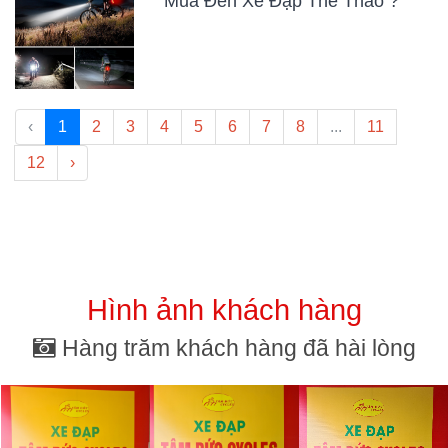
Mua Đèn Xe Đạp Thể Thao ?
‹
1
2
3
4
5
6
7
8
...
11
12
›
Hình ảnh khách hàng
Hàng trăm khách hàng đã hài lòng