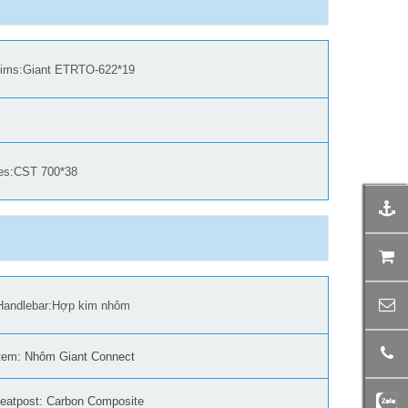
ims:Giant ETRTO-622*19
res:CST 700*38
Handlebar:Hợp kim nhôm
tem: Nhôm Giant Connect
eatpost: Carbon Composite