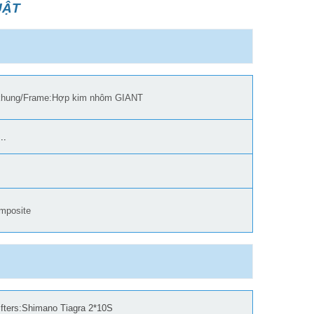
UẬT
 khung/Frame:Hợp kim nhôm GIANT
..
mposite
ifters:Shimano Tiagra 2*10S