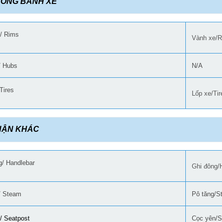
HỐNG BÁNH XE
/ Rims
Vành xe/R
/ Hubs
N/A
Tires
Lốp xe/Ti
HẬN KHÁC
g/ Handlebar
Ghi đông/
/ Steam
Pô tăng/S
/ Seatpost
Cọc yên/S