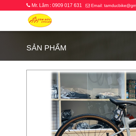
Mr. Lâm : 0909 017 631
Email: tamducbike@gm
SẢN PHẨM