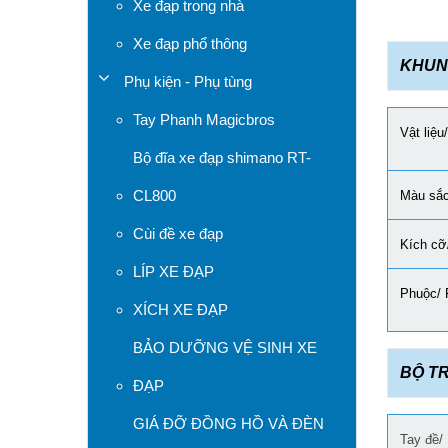
Xe đạp trong nhà
Xe đạp phổ thông
KHUN
Phụ kiện - Phụ tùng
Tay Phanh Magicbros
Vật liệu
Bộ đĩa xe đạp shimano RT-
CL800
Màu sắc
Cùi đề xe đạp
Kích cỡ
LÍP XE ĐẠP
Phuộc/ 
XÍCH XE ĐẠP
BẢO DƯỠNG VỆ SINH XE
BỘ T
ĐẠP
GIÁ ĐỠ ĐỒNG HỒ VÀ ĐÈN
Tay đề/ 