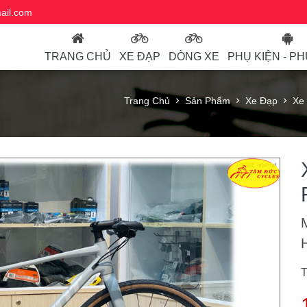
ail.com
TRANG CHỦ
XE ĐẠP
DÒNG XE
PHỤ KIỆN - P
Trang Chủ
Sản Phẩm
Xe Đạp
Xe 
T