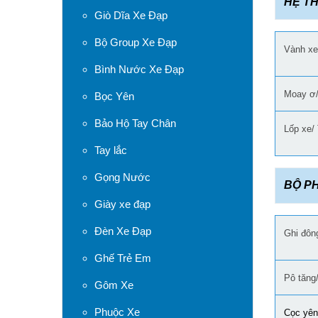
HỆ T
Giò Dĩa Xe Đạp
Bộ Group Xe Đạp
Vành xe
Bình Nước Xe Đạp
Moay ơ
Bọc Yên
Bảo Hộ Tay Chân
Lốp xe/ 
Tay lắc
Gọng Nước
BỘ P
Giày xe đạp
Đèn Xe Đạp
Ghi đôn
Ghế Trẻ Em
Pô tăng
Gôm Xe
Phuộc Xe
Cọc yên