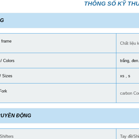
THÔNG SỐ KỸ TH
G
/ frame
Chất liệu
/ Colors
trắng, đen.
/ Sizes
xs , s
Fork
carbon Co
RUYỀN ĐỘNG
Shifters
Tay đề/Sh