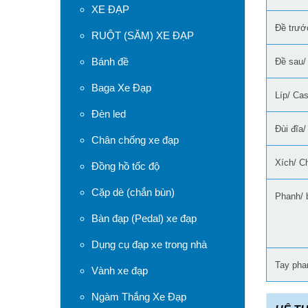
XE ĐẠP
Đề trước
RUỘT (SĂM) XE ĐẠP
Bánh đề
Đề sau/ 
Baga Xe Đạp
Líp/ Cas
Đèn led
Đùi đĩa/
Chân chống xe đạp
Xích/ C
Đồng hồ tốc độ
Cặp dè (chắn bùn)
Phanh/ 
Bàn đạp (Pedal) xe đạp
Dụng cụ đạp xe trong nhà
Tay pha
Vành xe đạp
Ngàm Thắng Xe Đạp