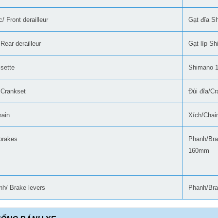
/ Front derailleur
Gạt đĩa S
Rear derailleur
Gạt líp
Sh
sette
Shimano 1
 Crankset
Đùi đĩa/C
hain
Xích/Cha
brakes
Phanh/Bra
160mm
nh/ Brake levers
Phanh/Bra