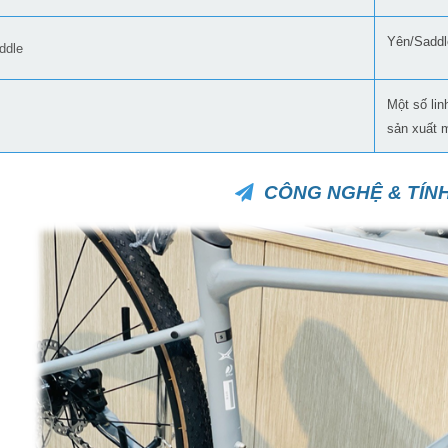
Yên/Saddl
ddle
Một số lin
sản xuất 
CÔNG NGHỆ & TÍN