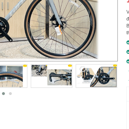
V
đ
B
t