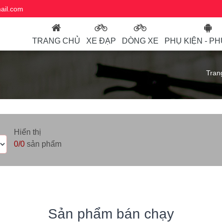
ail.com
TRANG CHỦ
XE ĐẠP
DÒNG XE
PHỤ KIỆN - P
Tran
Hiển thị
0/0
sản phẩm
Sản phẩm bán chạy