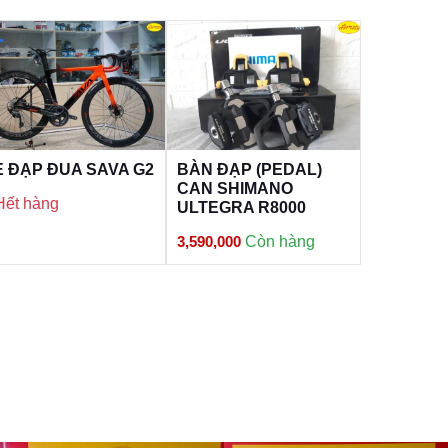
E ĐẠP ĐUA SAVA G2
BÀN ĐẠP (PEDAL)
Xe đạp Al
CAN SHIMANO
Hết hàng
555
ULTEGRA R8000
7,150,000
3,590,000
Còn hàng