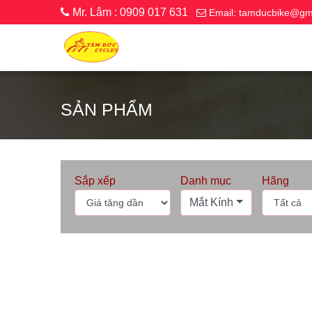
Mr. Lâm : 0909 017 631
Email: tamducbike@gm
SẢN PHẨM
Sắp xếp
Danh mục
Hãng
Mắt Kính