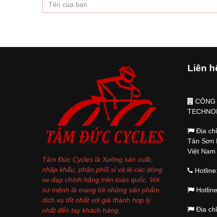
Liên h
CÔNG 
TECHNO
Địa ch
Tân Sơn 
Việt Nam
Tâm Đức Cycles là Xưởng sản xuất,
nhập khẩu, phân phối sỉ và lẻ các dòng
Hotline
xe đạp chính hãng trên toàn quốc. Với
sứ mệnh là mang tới những sản phẩm,
Hotlin
dịch vụ tốt nhất với giá thành hợp lý
Địa ch
nhất đến tay khách hàng.