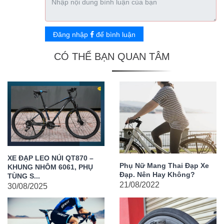
Đăng nhập
để bình luận
CÓ THỂ BẠN QUAN TÂM
XE ĐẠP LEO NÚI QT870 –
Phụ Nữ Mang Thai Đạp Xe
KHUNG NHÔM 6061, PHỤ
Đạp. Nên Hay Không?
TÙNG S...
21/08/2022
30/08/2025