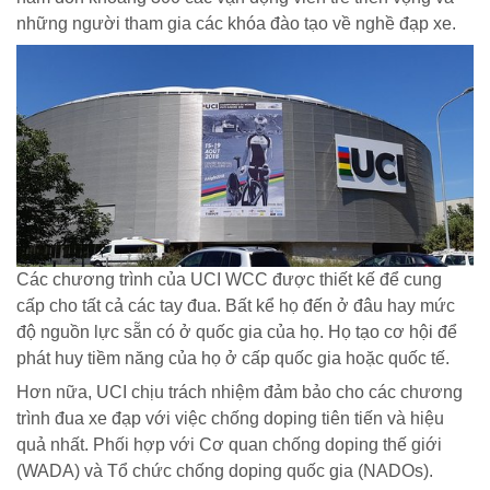
những người tham gia các khóa đào tạo về nghề đạp xe.
Các chương trình của UCI WCC được thiết kế để cung
cấp cho tất cả các tay đua. Bất kể họ đến ở đâu hay mức
độ nguồn lực sẵn có ở quốc gia của họ. Họ tạo cơ hội để
phát huy tiềm năng của họ ở cấp quốc gia hoặc quốc tế.
Hơn nữa, UCI chịu trách nhiệm đảm bảo cho các chương
trình đua xe đạp với việc chống doping tiên tiến và hiệu
quả nhất. Phối hợp với Cơ quan chống doping thế giới
(WADA) và Tổ chức chống doping quốc gia (NADOs).