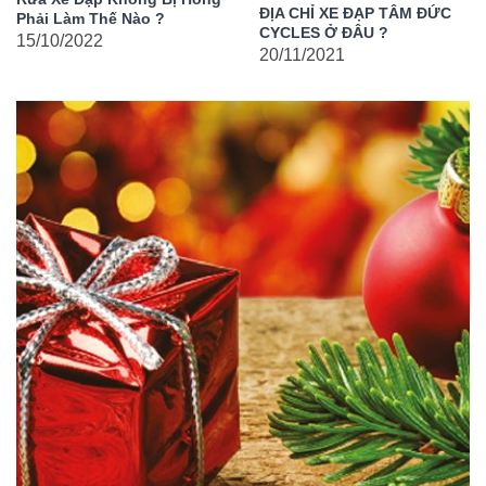
ĐỊA CHỈ XE ĐẠP TÂM ĐỨC
Phải Làm Thế Nào ?
CYCLES Ở ĐÂU ?
15/10/2022
20/11/2021