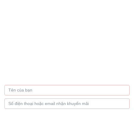
Bạn muốn nhận thông tin
khuyến mãi hàng tháng
Hãy để lại thông tin
GỬI NGAY